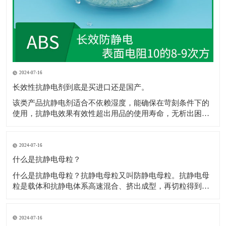
2024-07-16
长效性抗静电剂到底是买进口还是国产。
该类产品抗静电剂​适合不依赖湿度，能确保在苛刻条件下的
使用，抗静电效果有效性超出用品的使用寿命，无析出困
扰，不影响抗静电剂​着色，网状的传递结构，保障电荷的迅
速消散，且不影响材料性能，符合ROHS、REACH规定。 1.
和树脂较好的层筋状啮合结构，抗静电剂​极佳的极性配伍。
2024-07-16
2.电荷通过网状通道，
什么是抗静电母粒？
什么是抗静电母粒？抗静电母粒又叫防静电母粒。抗静电母
粒是载体和抗静电体系高速混合、挤出成型，再切粒得到
的，用于降低材料的表面电阻，防止静电给各个工业部门和
人类带来的不良影响。 高聚物在常规情况下为绝缘体，通常
表面电阻为1012Ω以上，防静电包装材料要求表面电阻为
2024-07-16