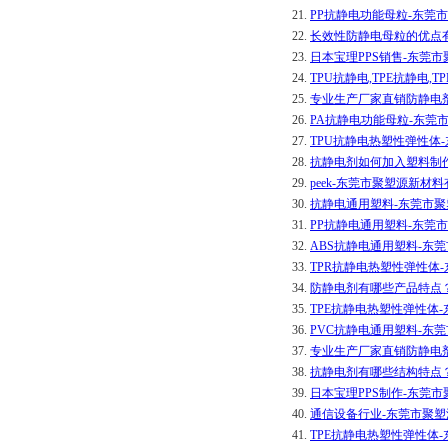
21.
PP抗静电功能母粒-东莞
22.
长效性防静电母粒的优点
23.
日本宝理PPS销售-东莞
24.
TPU抗静电,TPE抗静电
25.
专业生产厂家直销防静电剂
26.
PA抗静电功能母粒-东莞
27.
TPU抗静电热塑性弹性体
28.
抗静电剂如何加入塑料制
29.
peek-东莞市聚塑源新材
30.
抗静电通用塑料-东莞市
31.
PP抗静电通用塑料-东莞
32.
ABS抗静电通用塑料-东
33.
TPR抗静电热塑性弹性体
34.
防静电剂有哪些产品特点
35.
TPE抗静电热塑性弹性体
36.
PVC抗静电通用塑料-东
37.
专业生产厂家直销防静电剂
38.
抗静电剂有哪些结构特点
39.
日本宝理PPS制作-东莞
40.
通信设备行业-东莞市聚
41.
TPE抗静电热塑性弹性体