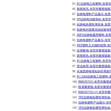
85.
PC抗静电工程塑料-东莞
86.
新闻资讯-东莞市聚塑源
87.
抗静电塑料产品展示-东
88.
PP抗静电功能母粒-东莞
89.
抗静电热塑性弹性体-东
90.
防静电剂需要添加硅胶有
91.
HIPS抗静电通用塑料-
92.
抗静电塑料产品展示-东
93.
PBT塑料几大独特优势-
94.
应用案例-东莞市聚塑源
95.
新闻资讯-东莞市聚塑源
96.
PC抗静电工程塑料-东莞
97.
营业执照-东莞市聚塑源
98.
长效防静电母粒的作用原
99.
PC/ABS抗静电工程塑料
100.
阿科玛7033-东莞市聚
101.
联系聚塑源-东莞市聚塑
102.
阿科玛7333-(2)-东
103.
TPE抗静电热塑性弹性
104.
抗静电塑料产品展示-东
105.
TPE抗静电热塑性弹性