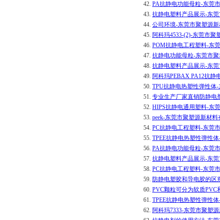
42.
PA抗静电功能母粒-东莞
43.
抗静电塑料产品展示-东
44.
公司环境-东莞市聚塑源
45.
阿科玛4533-(2)-东莞
46.
POM抗静电工程塑料-东
47.
抗静电功能母粒-东莞市
48.
抗静电塑料产品展示-东
49.
阿科玛PEBAX PA12
50.
TPU抗静电热塑性弹性体
51.
专业生产厂家直销防静电剂
52.
HIPS抗静电通用塑料-
53.
peek-东莞市聚塑源新材
54.
PC抗静电工程塑料-东莞
55.
TPEE抗静电热塑性弹性
56.
PA抗静电功能母粒-东莞
57.
抗静电塑料产品展示-东
58.
PC抗静电工程塑料-东莞
59.
防静电塑胶和导电胶的区
60.
PVC颗粒可分为软质PV
61.
TPEE抗静电热塑性弹性
62.
阿科玛7333-东莞市聚塑