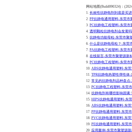
网站地图(Build090324)：(2024-0
1.
长效性抗静电剂到底是买进
2.
PP抗静电通用塑料-东莞
3.
PC抗静电工程塑料-东莞
4.
透明颗粒抗静电剂会发黄吗
5.
抗静电功能母粒-东莞市聚
6.
什么是抗静电母粒？-东莞
7.
PA抗静电工程塑料-东莞
8.
在线留言-东莞市聚塑源新
9.
PC抗静电工程塑料-东莞
10.
ABS抗静电通用塑料-东
11.
TPR抗静电热塑性弹性体
12.
常见的抗静电剂品种盘点
13.
PC抗静电工程塑料-东莞
14.
抗静电剂有哪些影响因素
15.
HIPS抗静电通用塑料-
16.
ABS抗静电通用塑料-东
17.
PP抗静电通用塑料-东莞
18.
PVC抗静电通用塑料-东
19.
PE抗静电通用塑料-东莞
20.
应用案例-东莞市聚塑源