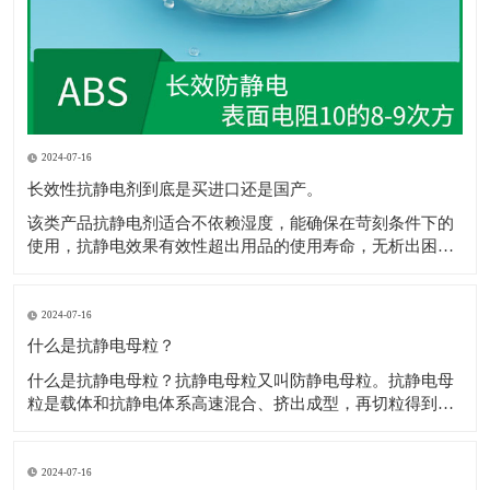
2024-07-16
长效性抗静电剂到底是买进口还是国产。
该类产品抗静电剂​适合不依赖湿度，能确保在苛刻条件下的
使用，抗静电效果有效性超出用品的使用寿命，无析出困
扰，不影响抗静电剂​着色，网状的传递结构，保障电荷的迅
速消散，且不影响材料性能，符合ROHS、REACH规定。 1.
和树脂较好的层筋状啮合结构，抗静电剂​极佳的极性配伍。
2024-07-16
2.电荷通过网状通道，
什么是抗静电母粒？
什么是抗静电母粒？抗静电母粒又叫防静电母粒。抗静电母
粒是载体和抗静电体系高速混合、挤出成型，再切粒得到
的，用于降低材料的表面电阻，防止静电给各个工业部门和
人类带来的不良影响。 高聚物在常规情况下为绝缘体，通常
表面电阻为1012Ω以上，防静电包装材料要求表面电阻为
2024-07-16