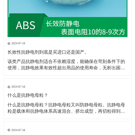
2024-07-16
长效性抗静电剂到底是买进口还是国产。
该类产品抗静电剂​适合不依赖湿度，能确保在苛刻条件下的
使用，抗静电效果有效性超出用品的使用寿命，无析出困
扰，不影响抗静电剂​着色，网状的传递结构，保障电荷的迅
速消散，且不影响材料性能，符合ROHS、REACH规定。 1.
和树脂较好的层筋状啮合结构，抗静电剂​极佳的极性配伍。
2024-07-16
2.电荷通过网状通道，
什么是抗静电母粒？
什么是抗静电母粒？抗静电母粒又叫防静电母粒。抗静电母
粒是载体和抗静电体系高速混合、挤出成型，再切粒得到
的，用于降低材料的表面电阻，防止静电给各个工业部门和
人类带来的不良影响。 高聚物在常规情况下为绝缘体，通常
表面电阻为1012Ω以上，防静电包装材料要求表面电阻为
2024-07-16