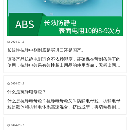
2024-07-16
长效性抗静电剂到底是买进口还是国产。
该类产品抗静电剂​适合不依赖湿度，能确保在苛刻条件下的
使用，抗静电效果有效性超出用品的使用寿命，无析出困
扰，不影响抗静电剂​着色，网状的传递结构，保障电荷的迅
速消散，且不影响材料性能，符合ROHS、REACH规定。 1.
和树脂较好的层筋状啮合结构，抗静电剂​极佳的极性配伍。
2024-07-16
2.电荷通过网状通道，
什么是抗静电母粒？
什么是抗静电母粒？抗静电母粒又叫防静电母粒。抗静电母
粒是载体和抗静电体系高速混合、挤出成型，再切粒得到
的，用于降低材料的表面电阻，防止静电给各个工业部门和
人类带来的不良影响。 高聚物在常规情况下为绝缘体，通常
表面电阻为1012Ω以上，防静电包装材料要求表面电阻为
2024-07-16