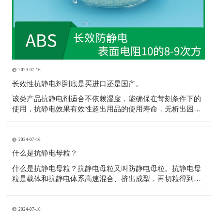
2024-07-16
长效性抗静电剂到底是买进口还是国产。
该类产品抗静电剂​适合不依赖湿度，能确保在苛刻条件下的
使用，抗静电效果有效性超出用品的使用寿命，无析出困
扰，不影响抗静电剂​着色，网状的传递结构，保障电荷的迅
速消散，且不影响材料性能，符合ROHS、REACH规定。 1.
和树脂较好的层筋状啮合结构，抗静电剂​极佳的极性配伍。
2024-07-16
2.电荷通过网状通道，
什么是抗静电母粒？
什么是抗静电母粒？抗静电母粒又叫防静电母粒。抗静电母
粒是载体和抗静电体系高速混合、挤出成型，再切粒得到
的，用于降低材料的表面电阻，防止静电给各个工业部门和
人类带来的不良影响。 高聚物在常规情况下为绝缘体，通常
表面电阻为1012Ω以上，防静电包装材料要求表面电阻为
2024-07-16