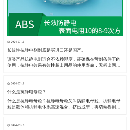
2024-07-16
长效性抗静电剂到底是买进口还是国产。
该类产品抗静电剂​适合不依赖湿度，能确保在苛刻条件下的
使用，抗静电效果有效性超出用品的使用寿命，无析出困
扰，不影响抗静电剂​着色，网状的传递结构，保障电荷的迅
速消散，且不影响材料性能，符合ROHS、REACH规定。 1.
和树脂较好的层筋状啮合结构，抗静电剂​极佳的极性配伍。
2024-07-16
2.电荷通过网状通道，
什么是抗静电母粒？
什么是抗静电母粒？抗静电母粒又叫防静电母粒。抗静电母
粒是载体和抗静电体系高速混合、挤出成型，再切粒得到
的，用于降低材料的表面电阻，防止静电给各个工业部门和
人类带来的不良影响。 高聚物在常规情况下为绝缘体，通常
表面电阻为1012Ω以上，防静电包装材料要求表面电阻为
2024-07-16