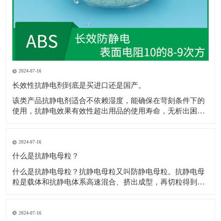
2024-07-16
长效性抗静电剂到底是买进口还是国产。
该类产品抗静电剂​适合不依赖湿度，能确保在苛刻条件下的
使用，抗静电效果有效性超出用品的使用寿命，无析出困
扰，不影响抗静电剂​着色，网状的传递结构，保障电荷的迅
速消散，且不影响材料性能，符合ROHS、REACH规定。 1.
和树脂较好的层筋状啮合结构，抗静电剂​极佳的极性配伍。
2024-07-16
2.电荷通过网状通道，
什么是抗静电母粒？
什么是抗静电母粒？抗静电母粒又叫防静电母粒。抗静电母
粒是载体和抗静电体系高速混合、挤出成型，再切粒得到
的，用于降低材料的表面电阻，防止静电给各个工业部门和
人类带来的不良影响。 高聚物在常规情况下为绝缘体，通常
表面电阻为1012Ω以上，防静电包装材料要求表面电阻为
2024-07-16