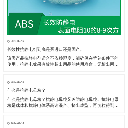
2024-07-16
长效性抗静电剂到底是买进口还是国产。
该类产品抗静电剂​适合不依赖湿度，能确保在苛刻条件下的
使用，抗静电效果有效性超出用品的使用寿命，无析出困
扰，不影响抗静电剂​着色，网状的传递结构，保障电荷的迅
速消散，且不影响材料性能，符合ROHS、REACH规定。 1.
和树脂较好的层筋状啮合结构，抗静电剂​极佳的极性配伍。
2024-07-16
2.电荷通过网状通道，
什么是抗静电母粒？
什么是抗静电母粒？抗静电母粒又叫防静电母粒。抗静电母
粒是载体和抗静电体系高速混合、挤出成型，再切粒得到
的，用于降低材料的表面电阻，防止静电给各个工业部门和
人类带来的不良影响。 高聚物在常规情况下为绝缘体，通常
表面电阻为1012Ω以上，防静电包装材料要求表面电阻为
2024-07-16