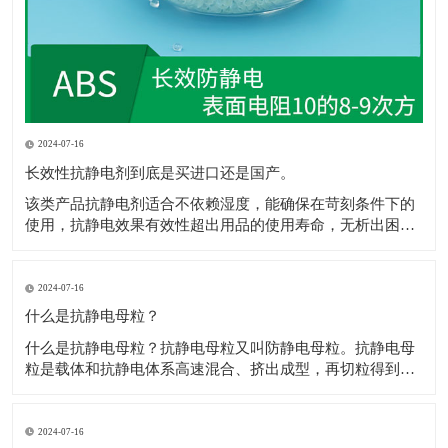
2024-07-16
长效性抗静电剂到底是买进口还是国产。
该类产品抗静电剂​适合不依赖湿度，能确保在苛刻条件下的
使用，抗静电效果有效性超出用品的使用寿命，无析出困
扰，不影响抗静电剂​着色，网状的传递结构，保障电荷的迅
速消散，且不影响材料性能，符合ROHS、REACH规定。 1.
和树脂较好的层筋状啮合结构，抗静电剂​极佳的极性配伍。
2024-07-16
2.电荷通过网状通道，
什么是抗静电母粒？
什么是抗静电母粒？抗静电母粒又叫防静电母粒。抗静电母
粒是载体和抗静电体系高速混合、挤出成型，再切粒得到
的，用于降低材料的表面电阻，防止静电给各个工业部门和
人类带来的不良影响。 高聚物在常规情况下为绝缘体，通常
表面电阻为1012Ω以上，防静电包装材料要求表面电阻为
2024-07-16