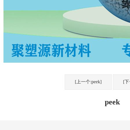
[上一个:peek]
[下
peek