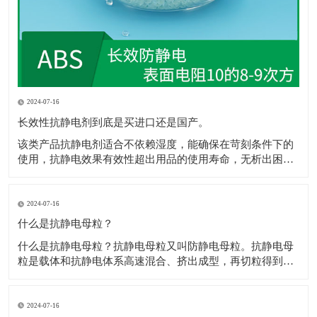
2024-07-16
长效性抗静电剂到底是买进口还是国产。
该类产品抗静电剂​适合不依赖湿度，能确保在苛刻条件下的
使用，抗静电效果有效性超出用品的使用寿命，无析出困
扰，不影响抗静电剂​着色，网状的传递结构，保障电荷的迅
速消散，且不影响材料性能，符合ROHS、REACH规定。 1.
和树脂较好的层筋状啮合结构，抗静电剂​极佳的极性配伍。
2024-07-16
2.电荷通过网状通道，
什么是抗静电母粒？
什么是抗静电母粒？抗静电母粒又叫防静电母粒。抗静电母
粒是载体和抗静电体系高速混合、挤出成型，再切粒得到
的，用于降低材料的表面电阻，防止静电给各个工业部门和
人类带来的不良影响。 高聚物在常规情况下为绝缘体，通常
表面电阻为1012Ω以上，防静电包装材料要求表面电阻为
2024-07-16