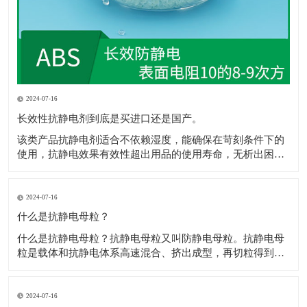
2024-07-16
长效性抗静电剂到底是买进口还是国产。
该类产品抗静电剂​适合不依赖湿度，能确保在苛刻条件下的
使用，抗静电效果有效性超出用品的使用寿命，无析出困
扰，不影响抗静电剂​着色，网状的传递结构，保障电荷的迅
速消散，且不影响材料性能，符合ROHS、REACH规定。 1.
和树脂较好的层筋状啮合结构，抗静电剂​极佳的极性配伍。
2024-07-16
2.电荷通过网状通道，
什么是抗静电母粒？
什么是抗静电母粒？抗静电母粒又叫防静电母粒。抗静电母
粒是载体和抗静电体系高速混合、挤出成型，再切粒得到
的，用于降低材料的表面电阻，防止静电给各个工业部门和
人类带来的不良影响。 高聚物在常规情况下为绝缘体，通常
表面电阻为1012Ω以上，防静电包装材料要求表面电阻为
2024-07-16