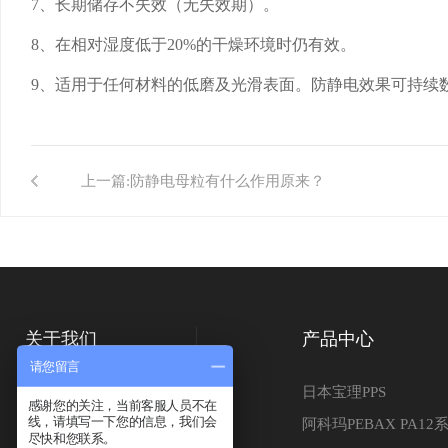
7、长期储存不失效（无失效期）。
8、在相对湿度低于20%的干燥环境时仍有效。
9、适用于任何材料的低磨及光滑表面。防静电效果可持续
上一篇:
防静电母粒有什么作用原来？
关于我们
产品中心
请您留言
公司简介
日本宝理PPS
感谢您的关注，当前客服人员不在
线，请填写一下您的信息，我们会
应用行业
阿科玛PEBAX PA12
尽快和您联系。